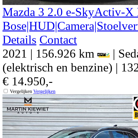
Mazda
3
2.0 e-SkyActiv-X
Bose|HUD|Camera|Stoelve
Details
Contact
2021
|
156.926 km
|
Sed
(elektrisch en benzine)
|
132
€ 14.950,-
Vergelijken
Vergelijken