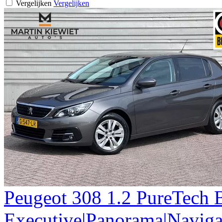
Vergelijken
Vergelijken
Peugeot
308
1.2 PureTech 
Executive|Panorama|Naviga