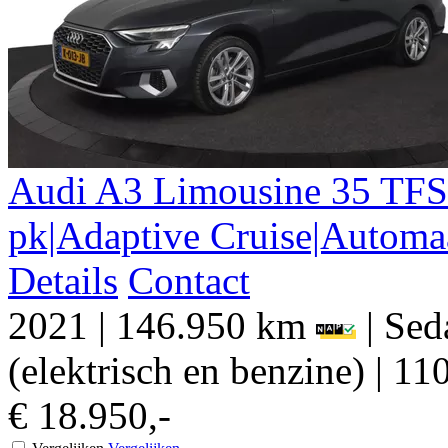
Audi
A3
Limousine 35 TFSI
pk|Adaptive Cruise|Automa
Details
Contact
2021
|
146.950 km
|
Sed
(elektrisch en benzine)
|
110
€ 18.950,-