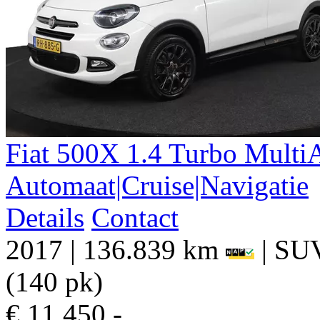
Fiat
500X
1.4 Turbo Multi
Automaat|Cruise|Navigatie
Details
Contact
2017
|
136.839 km
|
SU
(140 pk)
€ 11.450,-