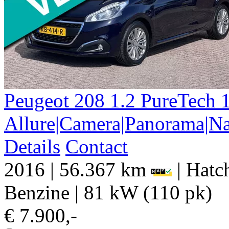
Peugeot
208
1.2 PureTech 
Allure|Camera|Panorama|Na
Details
Contact
2016
|
56.367 km
|
Hatch
Benzine
|
81 kW (110 pk)
€ 7.900,-