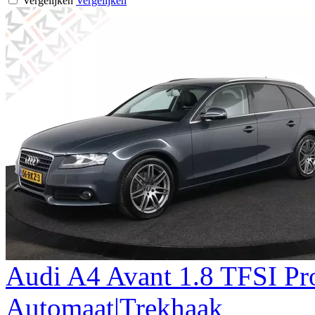
Vergelijken
Vergelijken
Audi
A4
Avant 1.8 TFSI Pr
Automaat|Trekhaak