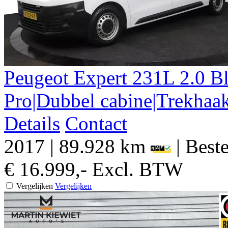
Peugeot
Expert
231L 2.0 
Pro|Dubbel cabine|Trekhaa
Details
Contact
2017
|
89.928 km
|
Beste
€ 16.999,-
Excl. BTW
Vergelijken
Vergelijken