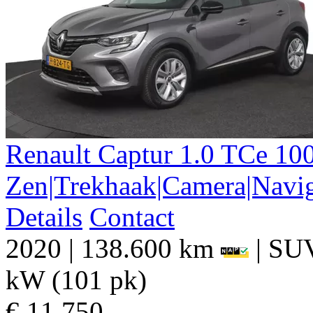
Renault
Captur
1.0 TCe 10
Zen|Trekhaak|Camera|Navig
Details
Contact
2020
|
138.600 km
|
SU
kW (101 pk)
€ 11.750,-