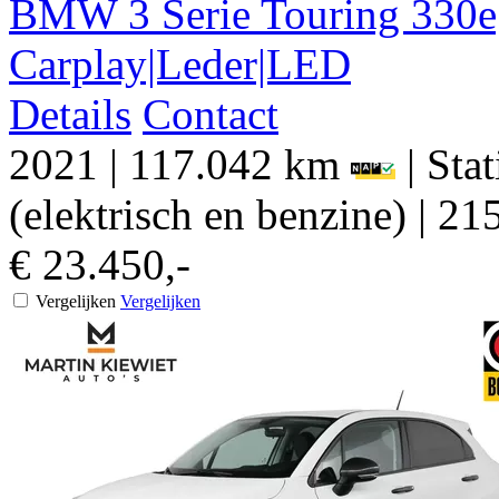
BMW
3 Serie
Touring 330e
Carplay|Leder|LED
Details
Contact
2021
|
117.042 km
|
Sta
(elektrisch en benzine)
|
215
€ 23.450,-
Vergelijken
Vergelijken