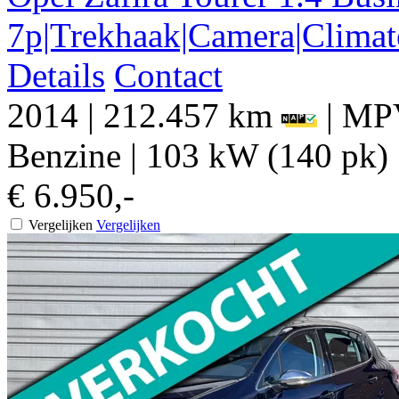
7p|Trekhaak|Camera|Climat
Details
Contact
2014
|
212.457 km
|
MPV
Benzine
|
103 kW (140 pk)
€ 6.950,-
Vergelijken
Vergelijken