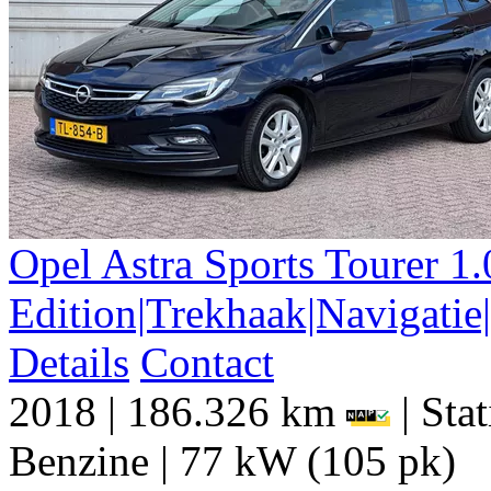
Opel
Astra
Sports Tourer 1.
Edition|Trekhaak|Navigatie
Details
Contact
2018
|
186.326 km
|
Sta
Benzine
|
77 kW (105 pk)