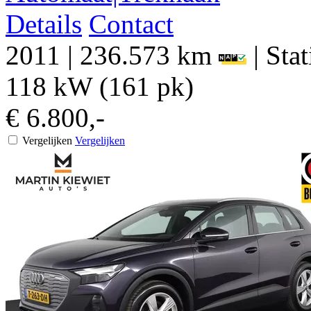
Details
Contact
2011
|
236.573 km
|
Sta
118 kW (161 pk)
€ 6.800,-
Vergelijken
Vergelijken