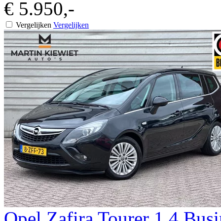
€ 5.950,-
Vergelijken
Vergelijken
Opel
Zafira Tourer
1.4 Busi