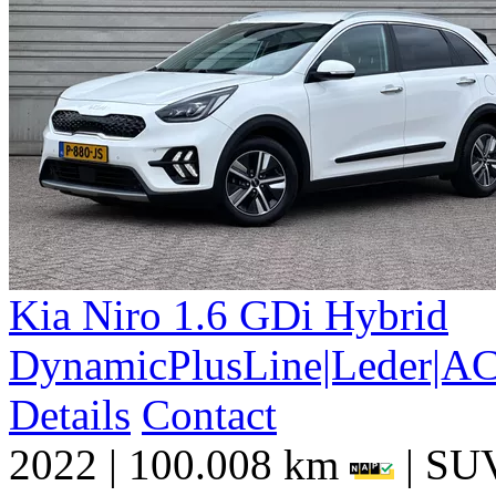
Kia
Niro
1.6 GDi Hybrid
DynamicPlusLine|Leder|AC
Details
Contact
2022
|
100.008 km
|
SU