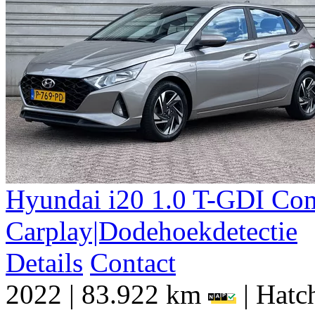
Hyundai
i20
1.0 T-GDI Com
Carplay|Dodehoekdetectie
Details
Contact
2022
|
83.922 km
|
Hatch