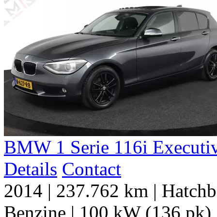
BMW
1 Serie
116i Executi
Details
Contact
2014
|
237.762 km
|
Hatchb
Benzine
|
100 kW (136 pk)