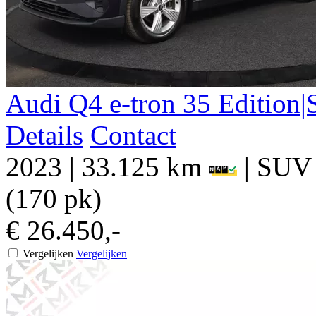
Audi
Q4 e-tron
35 Edition
Details
Contact
2023
|
33.125 km
|
SUV
(170 pk)
€ 26.450,-
Vergelijken
Vergelijken