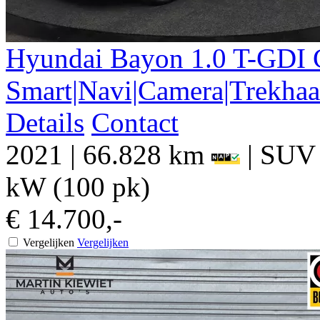
Hyundai
Bayon
1.0 T-GDI 
Smart|Navi|Camera|Trekha
Details
Contact
2021
|
66.828 km
|
SUV
kW (100 pk)
€ 14.700,-
Vergelijken
Vergelijken