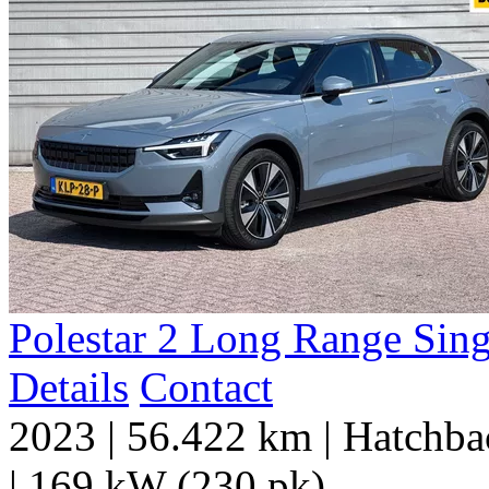
Polestar
2
Long Range Sin
Details
Contact
2023
|
56.422 km
|
Hatchbac
|
169 kW (230 pk)