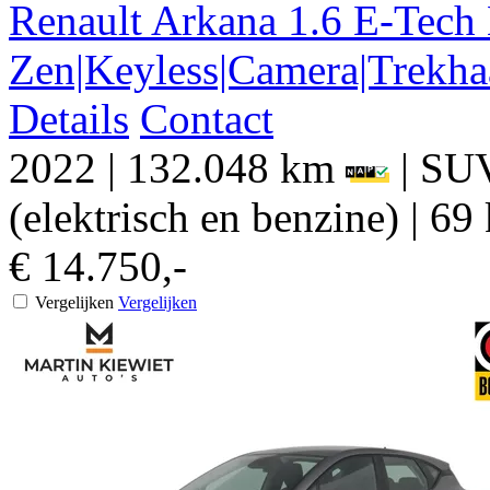
Renault
Arkana
1.6 E-Tech
Zen|Keyless|Camera|Trekha
Details
Contact
2022
|
132.048 km
|
SU
(elektrisch en benzine)
|
69 
€ 14.750,-
Vergelijken
Vergelijken