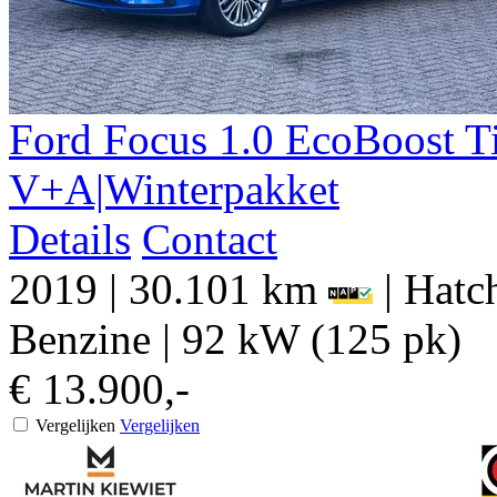
Ford
Focus
1.0 EcoBoost T
V+A|Winterpakket
Details
Contact
2019
|
30.101 km
|
Hatch
Benzine
|
92 kW (125 pk)
€ 13.900,-
Vergelijken
Vergelijken