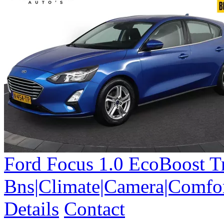
Ford
Focus
1.0 EcoBoost T
Bns|Climate|Camera|Comfor
Details
Contact