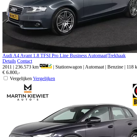
Audi
A4
Avant 1.8 TFSI Pro Line Business Automaat|Trekhaak
Details
Contact
2011
|
236.573 km
|
Stationwagon
|
Automaat
|
Benzine
|
118 
€ 6.800,-
Vergelijken
Vergelijken