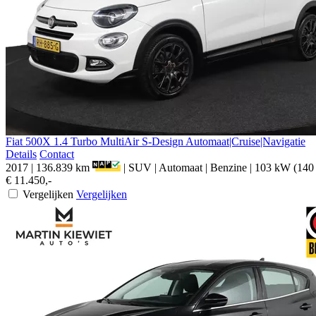
Fiat
500X
1.4 Turbo MultiAir S-Design Automaat|Cruise|Navigatie
Details
Contact
2017
|
136.839 km
|
SUV
|
Automaat
|
Benzine
|
103 kW (140
€ 11.450,-
Vergelijken
Vergelijken