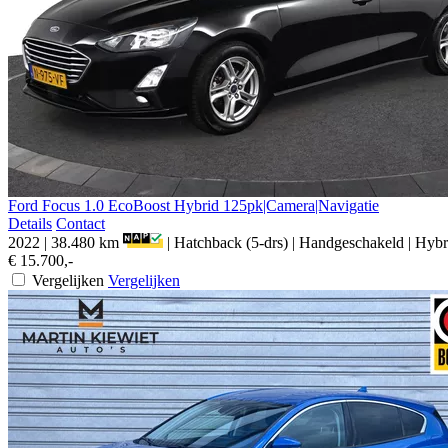
Ford
Focus
1.0 EcoBoost Hybrid 125pk|Camera|Navigatie
Details
Contact
2022
|
38.480 km
|
Hatchback (5-drs)
|
Handgeschakeld
|
Hybri
€ 15.700,-
Vergelijken
Vergelijken