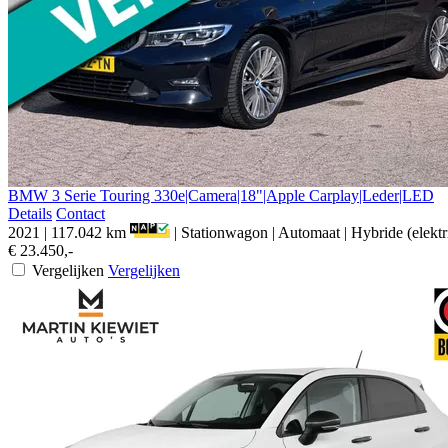
BMW
3 Serie
Touring 330e|Camera|18"|Apple Carplay|Leder|LED
Details
Contact
2021
|
117.042 km
|
Stationwagon
|
Automaat
|
Hybride (elektr
€ 23.450,-
Vergelijken
Vergelijken