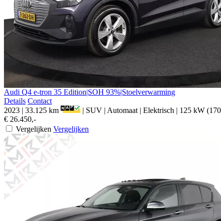
Audi
Q4 e-tron
35 Edition|SOH 93%|Stoelverwarming
Details
Contact
2023
|
33.125 km
|
SUV
|
Automaat
|
Elektrisch
|
125 kW (170
€ 26.450,-
Vergelijken
Vergelijken