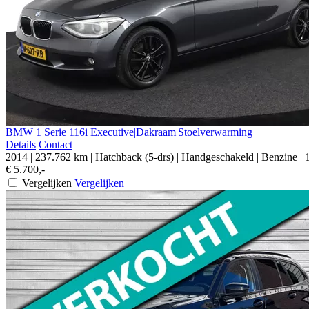
BMW
1 Serie
116i Executive|Dakraam|Stoelverwarming
Details
Contact
2014
|
237.762 km
|
Hatchback (5-drs)
|
Handgeschakeld
|
Benzine
|
€ 5.700,-
Vergelijken
Vergelijken