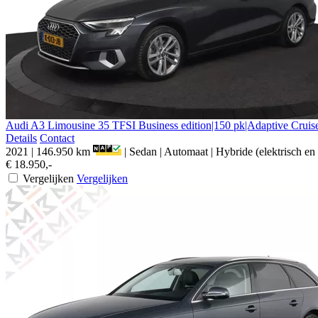
Audi
A3
Limousine 35 TFSI Business edition|150 pk|Adaptive Cruis
Details
Contact
2021
|
146.950 km
|
Sedan
|
Automaat
|
Hybride (elektrisch en
€ 18.950,-
Vergelijken
Vergelijken