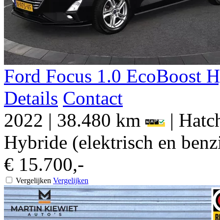
Ford
Focus
1.0 EcoBoost H
Details
Contact
2022
|
38.480 km
|
Hatch
Hybride (elektrisch en benz
€ 15.700,-
Vergelijken
Vergelijken