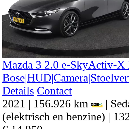
Mazda
3
2.0 e-SkyActiv-X
Bose|HUD|Camera|Stoelve
Details
Contact
2021
|
156.926 km
|
Sed
(elektrisch en benzine)
|
132