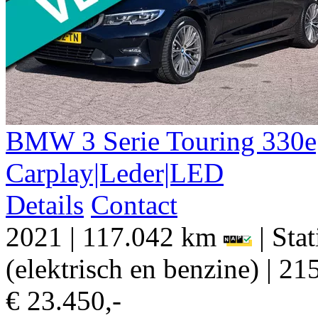
BMW
3 Serie
Touring 330e
Carplay|Leder|LED
Details
Contact
2021
|
117.042 km
|
Sta
(elektrisch en benzine)
|
215
€ 23.450,-