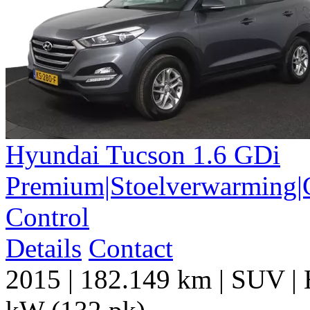
Hyundai
Tucson
1.6 GDi
Premium|Stoelverwarming|C
Control
Details
Contact
2015
|
182.149 km
|
SUV
|