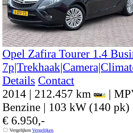
Opel
Zafira Tourer
1.4 Busi
7p|Trekhaak|Camera|Climat
Details
Contact
2014
|
212.457 km
|
MPV
Benzine
|
103 kW (140 pk)
€ 6.950,-
Vergelijken
Vergelijken