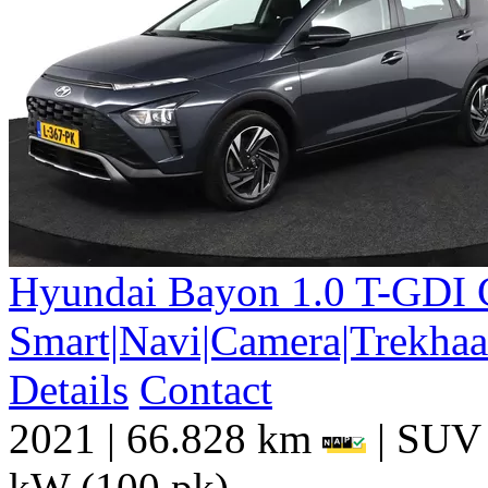
Hyundai
Bayon
1.0 T-GDI 
Smart|Navi|Camera|Trekha
Details
Contact
2021
|
66.828 km
|
SUV
kW (100 pk)