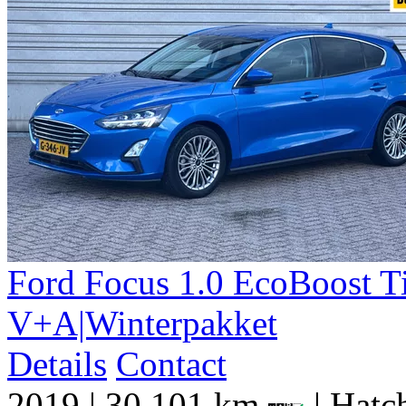
Ford
Focus
1.0 EcoBoost T
V+A|Winterpakket
Details
Contact
2019
|
30.101 km
|
Hatch