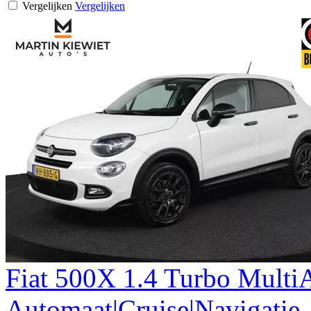
Vergelijken
Vergelijken
Fiat
500X
1.4 Turbo Multi
Automaat|Cruise|Navigatie