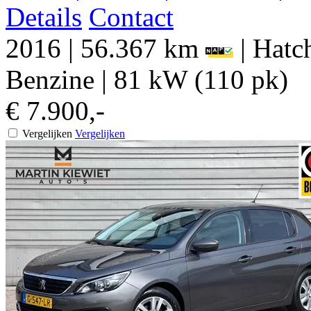
Details
Contact
2016
|
56.367 km
|
Hatch
Benzine
|
81 kW (110 pk)
€ 7.900,-
Vergelijken
Vergelijken