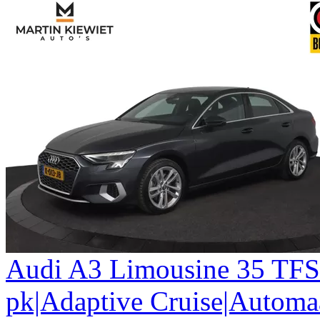
Audi
A3
Limousine 35 TFSI
pk|Adaptive Cruise|Automa