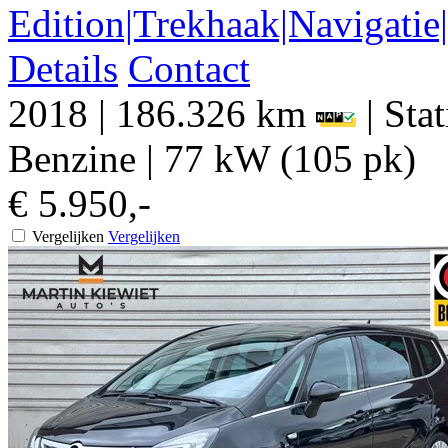
Edition|Trekhaak|Navigatie
Details
Contact
2018
|
186.326 km
|
Sta
Benzine
|
77 kW (105 pk)
€ 5.950,-
Vergelijken
Vergelijken