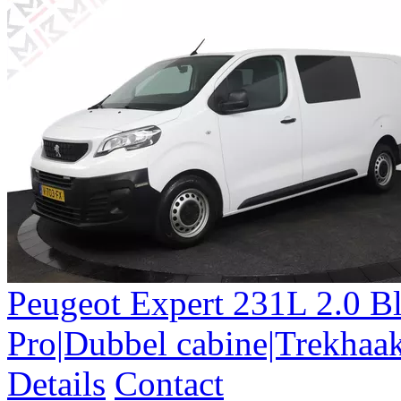
Peugeot
Expert
231L 2.0 
Pro|Dubbel cabine|Trekhaa
Details
Contact