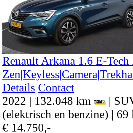
Renault
Arkana
1.6 E-Tech
Zen|Keyless|Camera|Trekha
Details
Contact
2022
|
132.048 km
|
SU
(elektrisch en benzine)
|
69 
€ 14.750,-