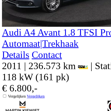
Audi
A4
Avant 1.8 TFSI Pr
Automaat|Trekhaak
Details
Contact
2011
|
236.573 km
|
Sta
118 kW (161 pk)
€ 6.800,-
Vergelijken
Vergelijken