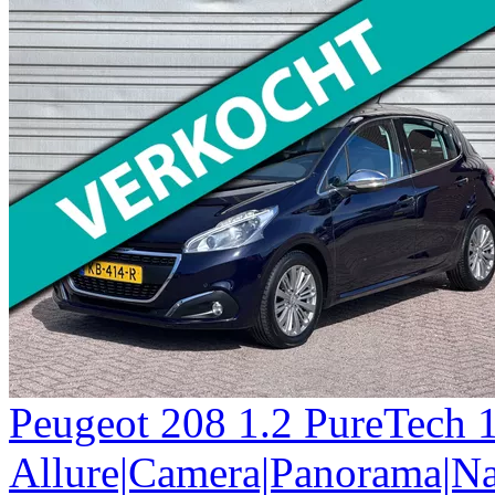
Peugeot
208
1.2 PureTech 
Allure|Camera|Panorama|Na