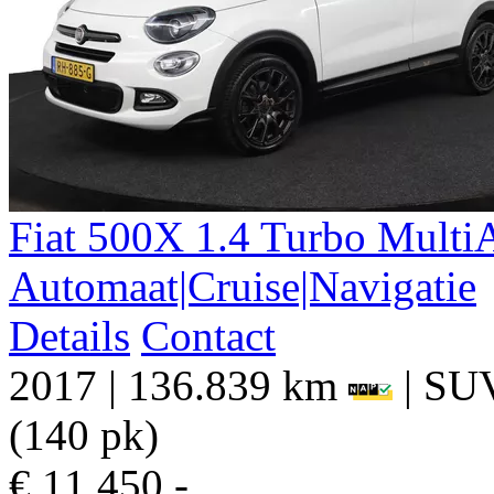
Fiat
500X
1.4 Turbo Multi
Automaat|Cruise|Navigatie
Details
Contact
2017
|
136.839 km
|
SU
(140 pk)
€ 11.450,-