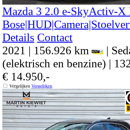
Mazda
3
2.0 e-SkyActiv-X
Bose|HUD|Camera|Stoelve
Details
Contact
2021
|
156.926 km
|
Sed
(elektrisch en benzine)
|
132
€ 14.950,-
Vergelijken
Vergelijken