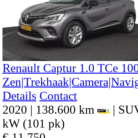
Renault
Captur
1.0 TCe 10
Zen|Trekhaak|Camera|Navig
Details
Contact
2020
|
138.600 km
|
SU
kW (101 pk)
€ 11.750,-