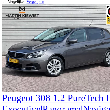
Vergelijken
Vergelijken
Peugeot
308
1.2 PureTech 
Executive|Panorama|Naviga