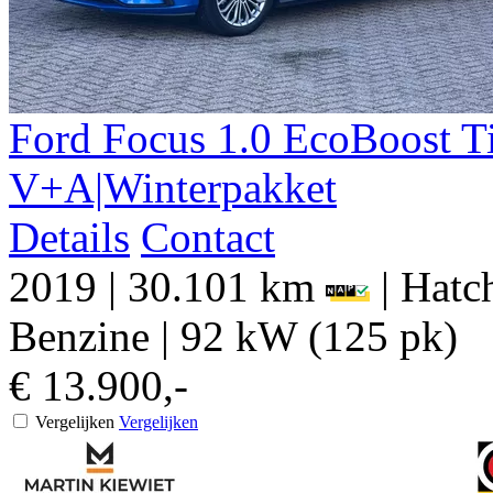
Ford
Focus
1.0 EcoBoost T
V+A|Winterpakket
Details
Contact
2019
|
30.101 km
|
Hatch
Benzine
|
92 kW (125 pk)
€ 13.900,-
Vergelijken
Vergelijken