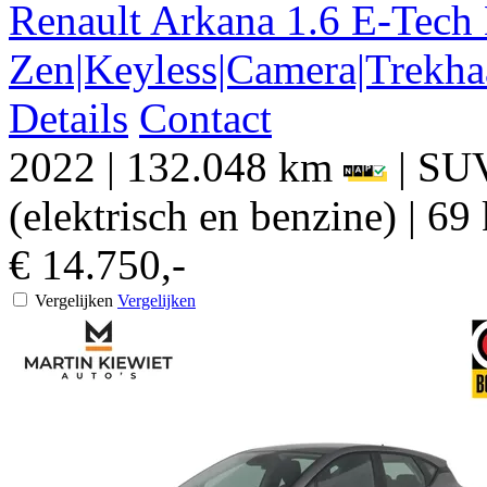
Renault
Arkana
1.6 E-Tech
Zen|Keyless|Camera|Trekha
Details
Contact
2022
|
132.048 km
|
SU
(elektrisch en benzine)
|
69 
€ 14.750,-
Vergelijken
Vergelijken