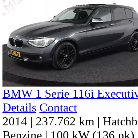
BMW
1 Serie
116i Executi
Details
Contact
2014
|
237.762 km
|
Hatchb
Benzine
|
100 kW (136 pk)