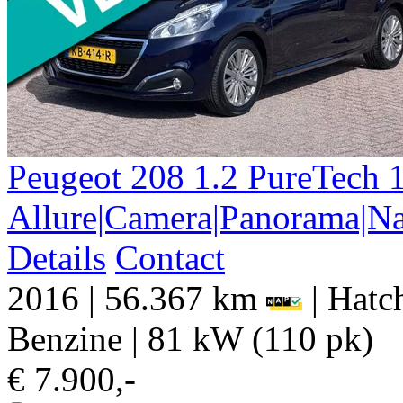
Peugeot
208
1.2 PureTech 
Allure|Camera|Panorama|Na
Details
Contact
2016
|
56.367 km
|
Hatch
Benzine
|
81 kW (110 pk)
€ 7.900,-