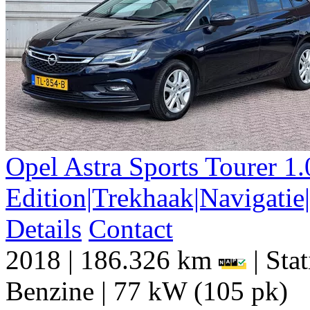
Opel
Astra
Sports Tourer 1.
Edition|Trekhaak|Navigatie
Details
Contact
2018
|
186.326 km
|
Sta
Benzine
|
77 kW (105 pk)