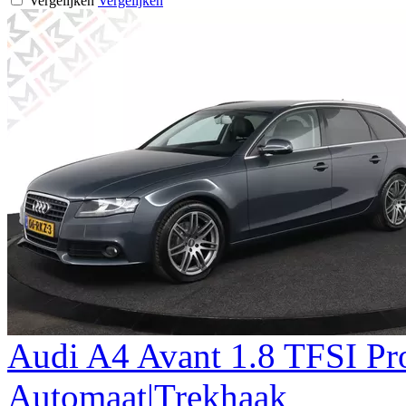
Vergelijken
Vergelijken
Audi
A4
Avant 1.8 TFSI Pr
Automaat|Trekhaak