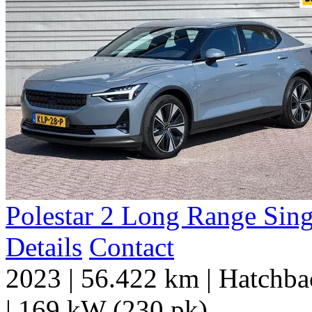
Polestar
2
Long Range Sin
Details
Contact
2023
|
56.422 km
|
Hatchbac
|
169 kW (230 pk)