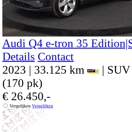
Audi
Q4 e-tron
35 Edition
Details
Contact
2023
|
33.125 km
|
SUV
(170 pk)
€ 26.450,-
Vergelijken
Vergelijken