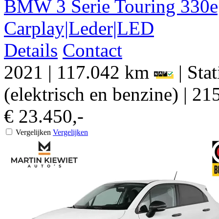
BMW
3 Serie
Touring 330e
Carplay|Leder|LED
Details
Contact
2021
|
117.042 km
|
Sta
(elektrisch en benzine)
|
215
€ 23.450,-
Vergelijken
Vergelijken