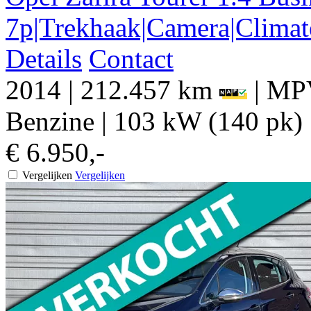
7p|Trekhaak|Camera|Climat
Details
Contact
2014
|
212.457 km
|
MPV
Benzine
|
103 kW (140 pk)
€ 6.950,-
Vergelijken
Vergelijken