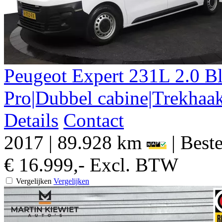
Peugeot
Expert
231L 2.0 
Pro|Dubbel cabine|Trekhaa
Details
Contact
2017
|
89.928 km
|
Beste
€ 16.999,-
Excl. BTW
Vergelijken
Vergelijken