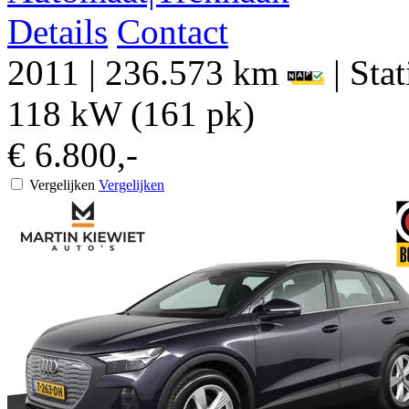
Details
Contact
2011
|
236.573 km
|
Sta
118 kW (161 pk)
€ 6.800,-
Vergelijken
Vergelijken