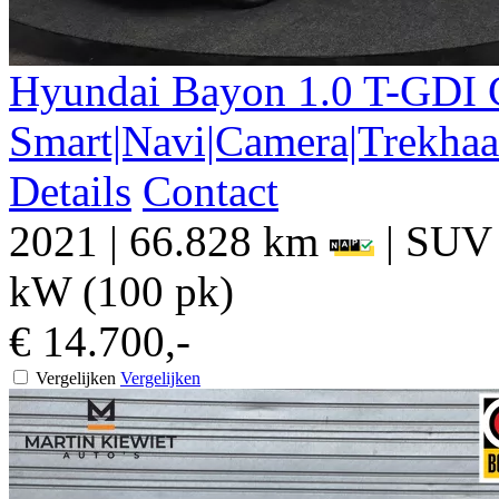
Hyundai
Bayon
1.0 T-GDI 
Smart|Navi|Camera|Trekha
Details
Contact
2021
|
66.828 km
|
SUV
kW (100 pk)
€ 14.700,-
Vergelijken
Vergelijken