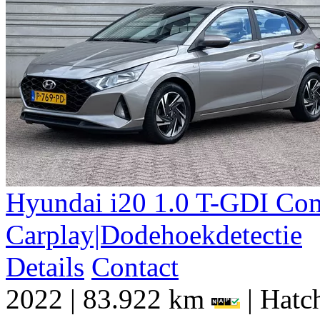
Hyundai
i20
1.0 T-GDI Com
Carplay|Dodehoekdetectie
Details
Contact
2022
|
83.922 km
|
Hatch