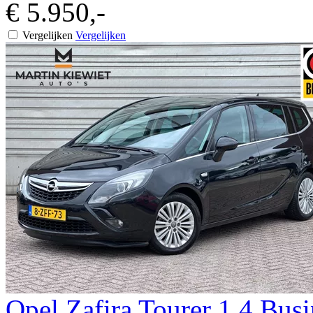
€ 5.950,-
Vergelijken
Vergelijken
Opel
Zafira Tourer
1.4 Busi