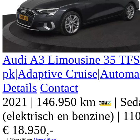
Audi
A3
Limousine 35 TFSI
pk|Adaptive Cruise|Automa
Details
Contact
2021
|
146.950 km
|
Sed
(elektrisch en benzine)
|
110
€ 18.950,-