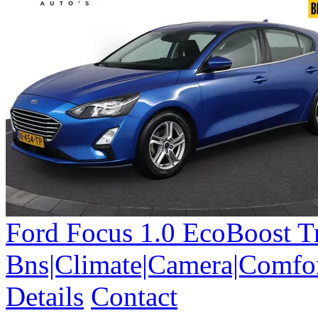
Ford
Focus
1.0 EcoBoost T
Bns|Climate|Camera|Comfor
Details
Contact