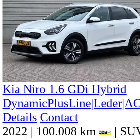
Kia
Niro
1.6 GDi Hybrid
DynamicPlusLine|Leder|AC
Details
Contact
2022
|
100.008 km
|
SU